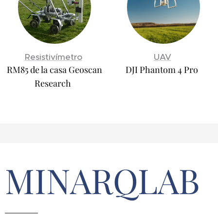
Resistivímetro
UAV
RM85 de la casa Geoscan
DJI Phantom 4 Pro
Research
MINARQLAB