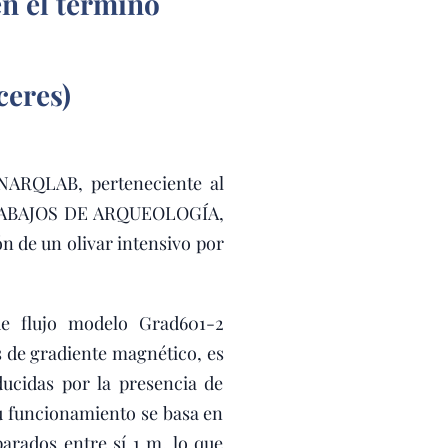
en el término
ceres)
INARQLAB, perteneciente al
 TRABAJOS DE ARQUEOLOGÍA,
ón de un olivar intensivo por
e flujo modelo Grad601-2
s de gradiente magnético, es
ducidas por la presencia de
Su funcionamiento se basa en
arados entre sí 1 m, lo que