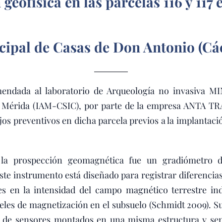
geofísica en las parcelas 116 y 117 
ipal de Casas de Don Antonio (Cá
endada al laboratorio de Arqueología no invasiva M
 de Mérida (IAM-CSIC), por parte de la empresa ANTA
jos preventivos en dicha parcela previos a la implantaci
 la prospección geomagnética fue un gradiómetro d
ste instrumento está diseñado para registrar diferencia
ales en la intensidad del campo magnético terrestre in
veles de magnetización en el subsuelo (Schmidt 2009). 
s de sensores montados en una misma estructura y sep