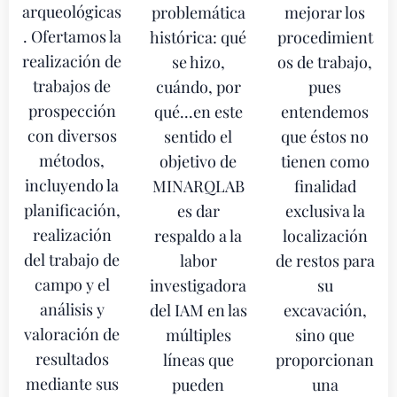
arqueológicas
problemática
mejorar los
. Ofertamos la
histórica: qué
procedimient
realización de
se hizo,
os de trabajo,
trabajos de
cuándo, por
pues
prospección
qué...en este
entendemos
con diversos
sentido el
que éstos no
métodos,
objetivo de
tienen como
incluyendo la
MINARQLAB
finalidad
planificación,
es dar
exclusiva la
realización
respaldo a la
localización
del trabajo de
labor
de restos para
campo y el
investigadora
su
análisis y
del IAM en las
excavación,
valoración de
múltiples
sino que
resultados
líneas que
proporcionan
mediante sus
pueden
una