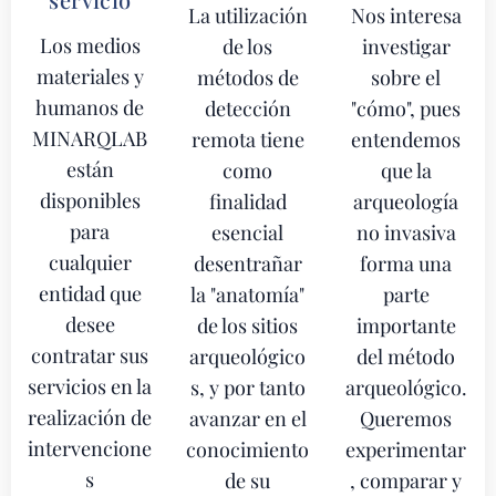
La utilización
Nos interesa
Los medios
de los
investigar
materiales y
métodos de
sobre el
humanos de
detección
"cómo", pues
MINARQLAB
remota tiene
entendemos
están
como
que la
disponibles
finalidad
arqueología
para
esencial
no invasiva
cualquier
desentrañar
forma una
entidad que
la "anatomía"
parte
desee
de los sitios
importante
contratar sus
arqueológico
del método
servicios en la
s, y por tanto
arqueológico.
realización de
avanzar en el
Queremos
intervencione
conocimiento
experimentar
s
de su
, comparar y