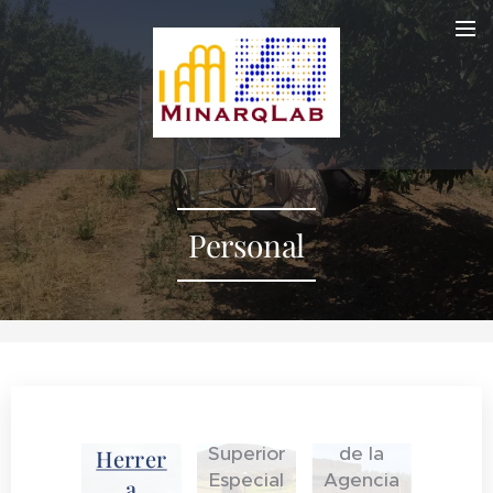
Franci
sco
Javier
Catalá
Personal
n
Cristin
Gonzál
a
ez
Victori
Charro
no
Lobato
Técnico
Mayora
de
l
Técnica
Apoyo
Superior
de la
Herrer
Especial
Agencia
a